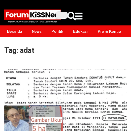
Beranda
News
Politik
Edukasi
Pro & Kontra
Tag:
adat