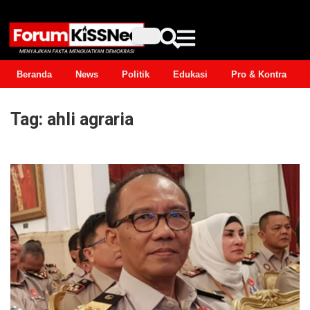
Beranda
News
Politik
Edukasi
Pro & Kontra
Tag:
ahli agraria