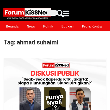
Beranda
News
Politik
Edukasi
Pro & Kontra
Tag:
ahmad suhaimi