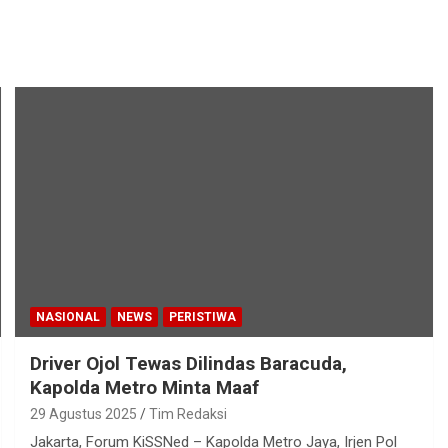
NASIONAL
NEWS
PERISTIWA
Driver Ojol Tewas Dilindas Baracuda,
Kapolda Metro Minta Maaf
29 Agustus 2025
Tim Redaksi
Jakarta, Forum KiSSNed – Kapolda Metro Jaya, Irjen Pol