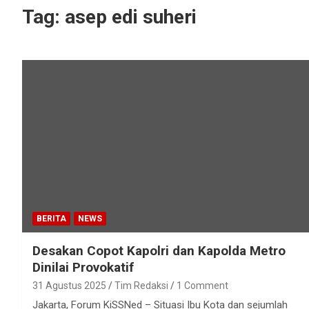
Tag:
asep edi suheri
BERITA
NEWS
Desakan Copot Kapolri dan Kapolda Metro
Dinilai Provokatif
31 Agustus 2025
Tim Redaksi
1 Comment
Jakarta, Forum KiSSNed – Situasi Ibu Kota dan sejumlah