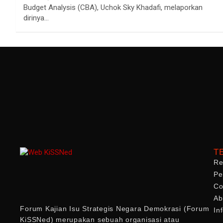
Budget Analysis (CBA), Uchok Sky Khadafi, melaporkan
dirinya…
T
Re
Pe
Co
Ab
Forum Kajian Isu Strategis Negara Demokrasi (Forum
In
KiSSNed) merupakan sebuah organisasi atau