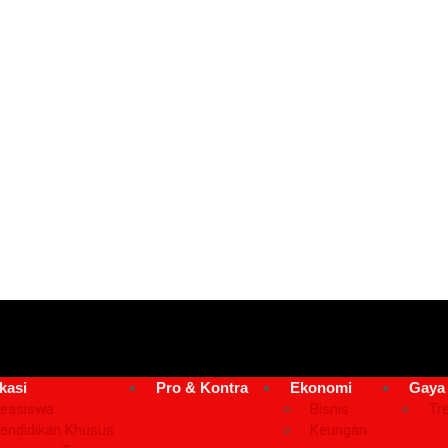
kasi
Pro & Kontra
Ekonomi
Gaya
easiswa
Bisnis
Tr
endidikan Khusus
Keungan