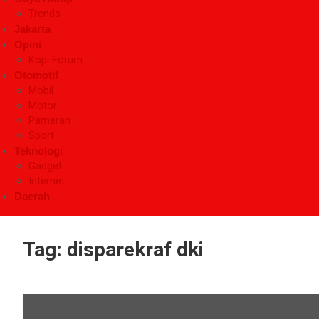
Trends
Jakarta
Opini
Kopi Forum
Otomotif
Mobil
Motor
Pameran
Sport
Teknologi
Gadget
Internet
Daerah
Tag:
disparekraf dki