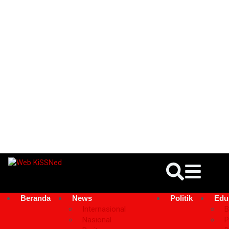
Beranda
News
Politik
Edu
Internasional
B
Nasional
P