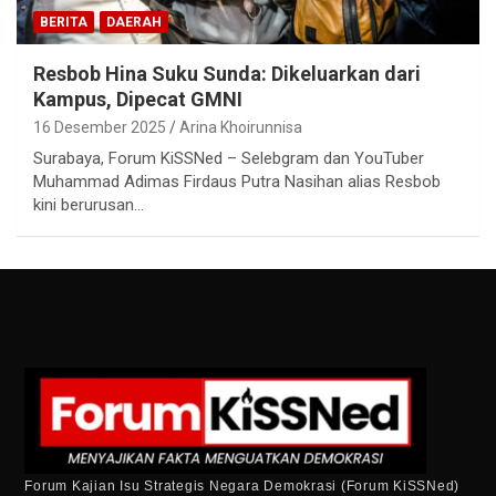
BERITA
DAERAH
Resbob Hina Suku Sunda: Dikeluarkan dari
Kampus, Dipecat GMNI
16 Desember 2025
Arina Khoirunnisa
Surabaya, Forum KiSSNed – Selebgram dan YouTuber
Muhammad Adimas Firdaus Putra Nasihan alias Resbob
kini berurusan…
Forum Kajian Isu Strategis Negara Demokrasi (Forum KiSSNed)