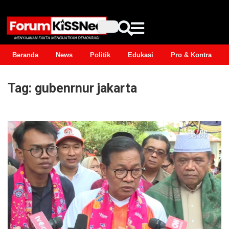
Beranda
News
Politik
Edukasi
Pro & Kontra
Tag:
gubenrnur jakarta