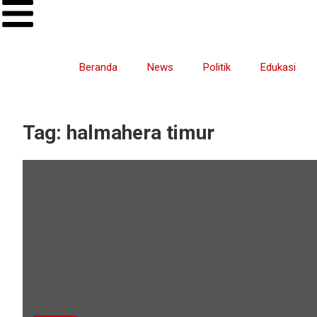
Beranda
News
Politik
Edukasi
Tag:
halmahera timur