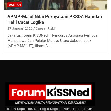
DAERAH
APMP-Malut Nilai Pernyataan PKSDA Hamdan
Halil Cacat Logika
27 Januari 2026
Caesar Rizki
Jakarta, Forum KiSSNed – Pengurus Asosiasi Pemuda
Mahasiswa Dan Pelajar Maluku Utara Jabodetabek
(APMP-MALUT), Ilham A…
Forum Kajian Isu Strategis Negara Demokrasi (Forum