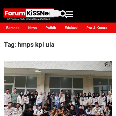
Beranda
News
Politik
Edukasi
Pro & Kontra
Tag:
hmps kpi uia