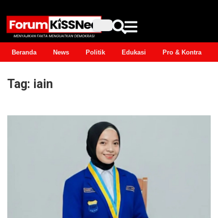
Beranda
News
Politik
Edukasi
Pro & Kontra
Tag:
iain