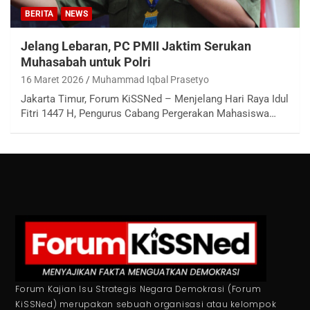
BERITA
NEWS
Jelang Lebaran, PC PMII Jaktim Serukan
Muhasabah untuk Polri
16 Maret 2026
Muhammad Iqbal Prasetyo
Jakarta Timur, Forum KiSSNed – Menjelang Hari Raya Idul
Fitri 1447 H, Pengurus Cabang Pergerakan Mahasiswa…
Forum Kajian Isu Strategis Negara Demokrasi (Forum
KiSSNed) merupakan sebuah organisasi atau kelompok