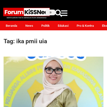
Beranda
News
Politik
Edukasi
Pro & Kontra
Eko
Tag:
ika pmii uia