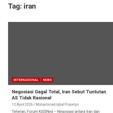
Tag:
iran
INTERNASIONAL
NEWS
Negosiasi Gagal Total, Iran Sebut Tuntutan
AS Tidak Rasional
12 April 2026
Muhammad Iqbal Prasetyo
Teheran, Forum KiSSNed – Negosiasi antara Iran dan