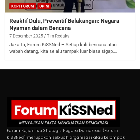
KOPI FORUM
OPINI
Reaktif Dulu, Preventif Belakangan: Negara
Nyaman dalam Bencana
7 Desember 2025
Tim Redaksi
Jakarta, Forum KiSSNed – Setiap kali bencana atau
wabah datang, kita selalu tampak luar biasa sigap.…
Forum Kajian Isu Strategis Negara Demokrasi (Forum
KiSSNed) merupakan sebuah organisasi atau kelompok