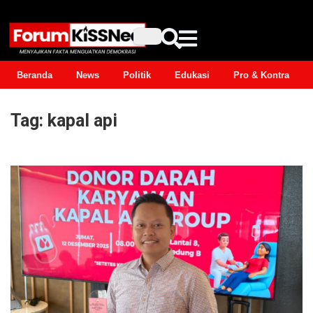
Beranda
News
Politik
Edukasi
Pro & Kontra
Tag:
kapal api