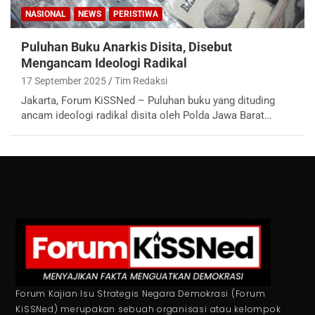
NASIONAL
NEWS
PERISTIWA
Puluhan Buku Anarkis Disita, Disebut
Mengancam Ideologi Radikal
17 September 2025
Tim Redaksi
Jakarta, Forum KiSSNed – Puluhan buku yang dituding
ancam ideologi radikal disita oleh Polda Jawa Barat…
Forum Kajian Isu Strategis Negara Demokrasi (Forum
KiSSNed) merupakan sebuah organisasi atau kelompok