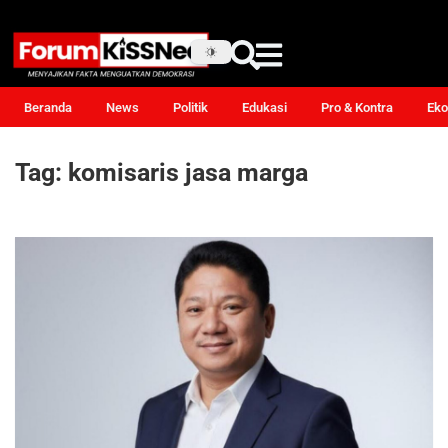
Beranda
News
Politik
Edukasi
Pro & Kontra
Eko
Tag:
komisaris jasa marga