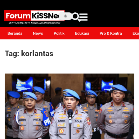
Beranda
News
Politik
Edukasi
Pro & Kontra
Eko
Tag:
korlantas