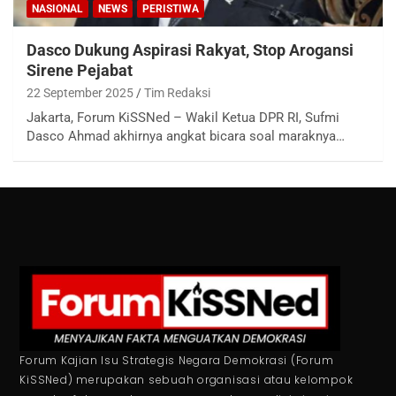
NASIONAL
NEWS
PERISTIWA
Dasco Dukung Aspirasi Rakyat, Stop Arogansi
Sirene Pejabat
22 September 2025
Tim Redaksi
Jakarta, Forum KiSSNed – Wakil Ketua DPR RI, Sufmi
Dasco Ahmad akhirnya angkat bicara soal maraknya…
Forum Kajian Isu Strategis Negara Demokrasi (Forum
KiSSNed) merupakan sebuah organisasi atau kelompok