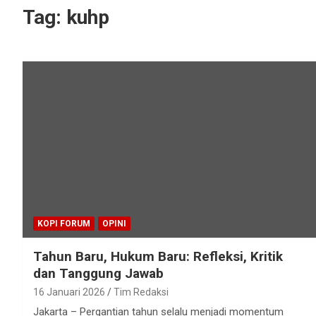
Tag:
kuhp
KOPI FORUM
OPINI
Tahun Baru, Hukum Baru: Refleksi, Kritik
dan Tanggung Jawab
16 Januari 2026
Tim Redaksi
Jakarta – Pergantian tahun selalu menjadi momentum