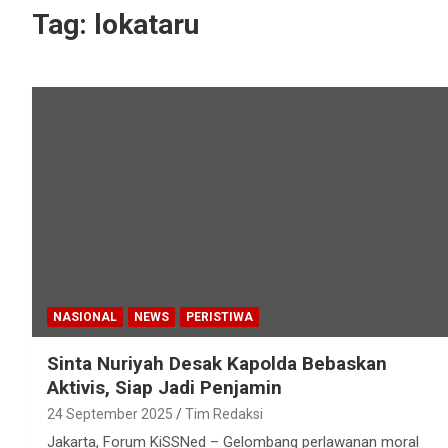
Tag:
lokataru
NASIONAL
NEWS
PERISTIWA
Sinta Nuriyah Desak Kapolda Bebaskan
Aktivis, Siap Jadi Penjamin
24 September 2025
Tim Redaksi
Jakarta, Forum KiSSNed – Gelombang perlawanan moral