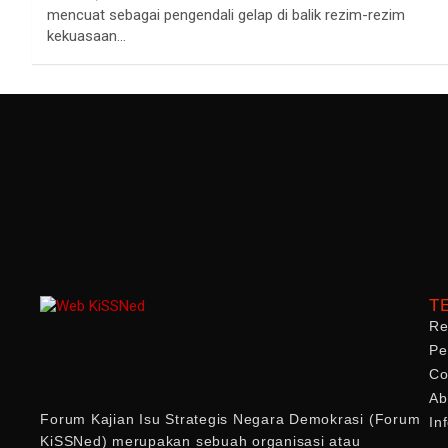
mencuat sebagai pengendali gelap di balik rezim-rezim
kekuasaan…
T
Re
Pe
Co
Ab
Forum Kajian Isu Strategis Negara Demokrasi (Forum
In
KiSSNed) merupakan sebuah organisasi atau