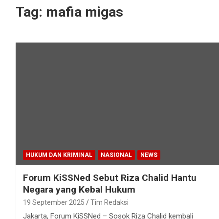
Tag:
mafia migas
HUKUM DAN KRIMINAL
NASIONAL
NEWS
Forum KiSSNed Sebut Riza Chalid Hantu
Negara yang Kebal Hukum
19 September 2025
Tim Redaksi
Jakarta, Forum KiSSNed – Sosok Riza Chalid kembali