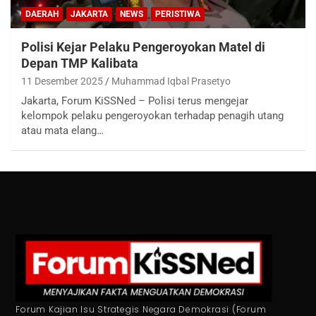
DAERAH
JAKARTA
NEWS
PERISTIWA
Polisi Kejar Pelaku Pengeroyokan Matel di
Depan TMP Kalibata
11 Desember 2025
Muhammad Iqbal Prasetyo
Jakarta, Forum KiSSNed – Polisi terus mengejar
kelompok pelaku pengeroyokan terhadap penagih utang
atau mata elang…
Forum Kajian Isu Strategis Negara Demokrasi (Forum