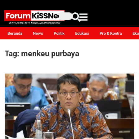
Beranda
News
Politik
Edukasi
Pro & Kontra
Eko
Tag:
menkeu purbaya