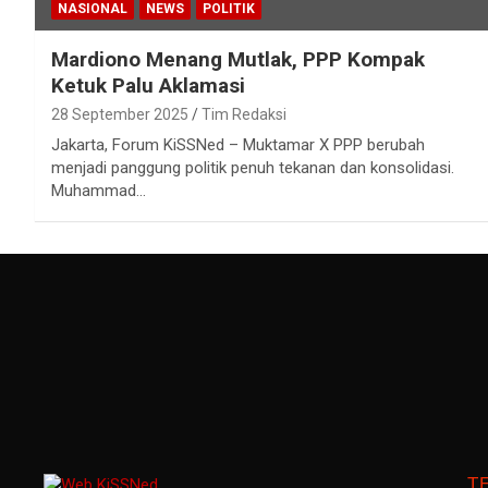
NASIONAL
NEWS
POLITIK
Mardiono Menang Mutlak, PPP Kompak
Ketuk Palu Aklamasi
28 September 2025
Tim Redaksi
Jakarta, Forum KiSSNed – Muktamar X PPP berubah
menjadi panggung politik penuh tekanan dan konsolidasi.
Muhammad…
T