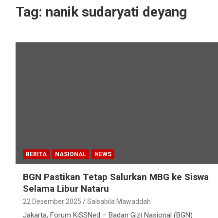
Tag:
nanik sudaryati deyang
BERITA
NASIONAL
NEWS
BGN Pastikan Tetap Salurkan MBG ke Siswa
Selama Libur Nataru
22 Desember 2025
Salsabila Mawaddah
Jakarta, Forum KiSSNed – Badan Gizi Nasional (BGN)