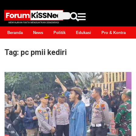
Beranda
News
Politik
Edukasi
Pro & Kontra
Tag:
pc pmii kediri