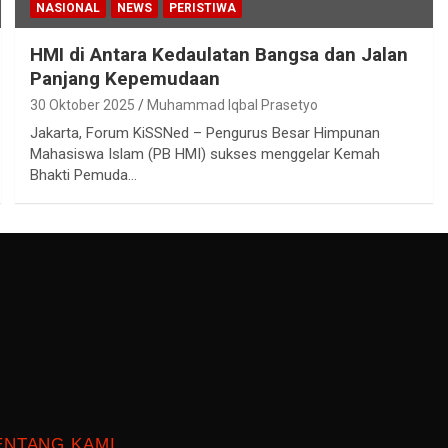
NASIONAL
NEWS
PERISTIWA
HMI di Antara Kedaulatan Bangsa dan Jalan
Panjang Kepemudaan
30 Oktober 2025
Muhammad Iqbal Prasetyo
Jakarta, Forum KiSSNed – Pengurus Besar Himpunan
Mahasiswa Islam (PB HMI) sukses menggelar Kemah
Bhakti Pemuda…
ENTANG KAMI