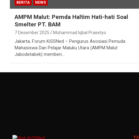
BERITA
NEWS
AMPM Malut: Pemda Haltim Hati-hati Soal
Smelter PT. BAM
7 Desember 2025
Muhammad Iqbal Prasetyo
Jakarta, Forum KiSSNed – Pengurus Asosiasi Pemuda
Mahasiswa Dan Pelajar Maluku Utara (AMPM Malut
Jabodetabek) memberi…
T