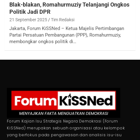
Blak-blakan, Romahurmuziy Telanjangi Ongkos
Politik Jadi DPR
21 September 2025
Tim Redaksi
Jakarta, Forum KiSSNed – Ketua Majelis Pertimbangan
Partai Persatuan Pembangunan (PPP), Romahurmuziy,
membongkar ongkos politik di…
Forum Kajian Isu Strategis Negara Demokrasi (Forum
KiSSNed) merupakan sebuah organisasi atau kelompok
yang berfokus pada pengawasan dan analisis isu-isu