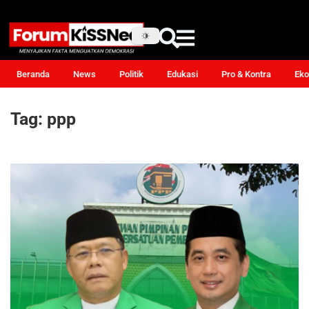
Beranda
News
Politik
Edukasi
Pro & Kontra
Eko
Tag:
ppp