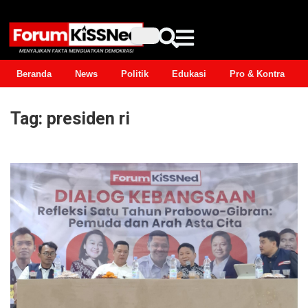
Beranda
News
Politik
Edukasi
Pro & Kontra
Tag:
presiden ri