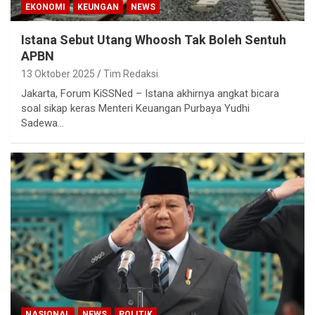
EKONOMI
KEUNGAN
NEWS
Istana Sebut Utang Whoosh Tak Boleh Sentuh
APBN
13 Oktober 2025
Tim Redaksi
Jakarta, Forum KiSSNed – Istana akhirnya angkat bicara
soal sikap keras Menteri Keuangan Purbaya Yudhi
Sadewa…
NASIONAL
NEWS
POLITIK