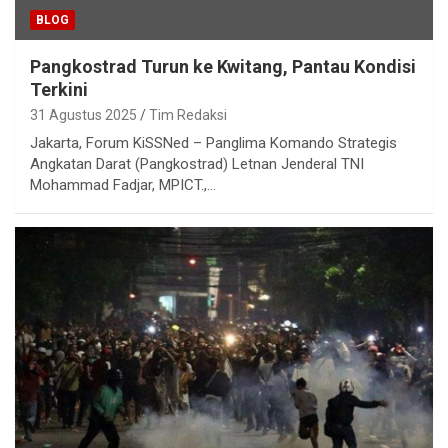
BLOG
Pangkostrad Turun ke Kwitang, Pantau Kondisi
Terkini
31 Agustus 2025
Tim Redaksi
Jakarta, Forum KiSSNed – Panglima Komando Strategis
Angkatan Darat (Pangkostrad) Letnan Jenderal TNI
Mohammad Fadjar, MPICT.,…