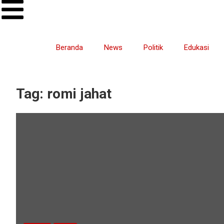
Beranda
News
Politik
Edukasi
Tag:
romi jahat