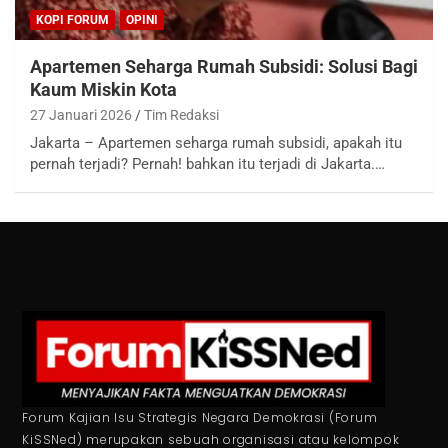
KOPI FORUM
OPINI
Apartemen Seharga Rumah Subsidi: Solusi Bagi
Kaum Miskin Kota
27 Januari 2026
Tim Redaksi
Jakarta – Apartemen seharga rumah subsidi, apakah itu
pernah terjadi? Pernah! bahkan itu terjadi di Jakarta.…
Forum Kajian Isu Strategis Negara Demokrasi (Forum
KiSSNed) merupakan sebuah organisasi atau kelompok