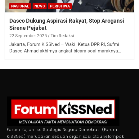
NASIONAL
NEWS
PERISTIWA
Dasco Dukung Aspirasi Rakyat, Stop Arogansi
Sirene Pejabat
22 September 2025
Tim Redaksi
Jakarta, Forum KiSSNed – Wakil Ketua DPR RI, Sufmi
Dasco Ahmad akhirnya angkat bicara soal maraknya…
Forum Kajian Isu Strategis Negara Demokrasi (Forum
KiSSNed) merupakan sebuah organisasi atau kelompok