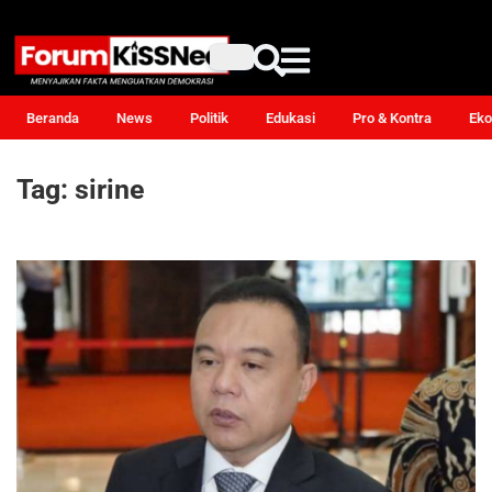
Beranda
News
Politik
Edukasi
Pro & Kontra
Eko
Tag:
sirine