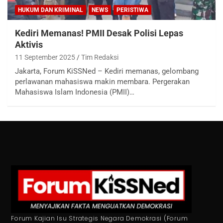
HUKUM DAN KRIMINAL
NEWS
PERISTIWA
Kediri Memanas! PMII Desak Polisi Lepas
Aktivis
11 September 2025
Tim Redaksi
Jakarta, Forum KiSSNed – Kediri memanas, gelombang
perlawanan mahasiswa makin membara. Pergerakan
Mahasiswa Islam Indonesia (PMII)…
Forum Kajian Isu Strategis Negara Demokrasi (Forum