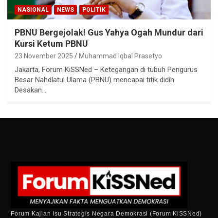
NASIONAL
NEWS
POLITIK
PBNU Bergejolak! Gus Yahya Ogah Mundur dari
Kursi Ketum PBNU
23 November 2025
Muhammad Iqbal Prasetyo
Jakarta, Forum KiSSNed – Ketegangan di tubuh Pengurus
Besar Nahdlatul Ulama (PBNU) mencapai titik didih.
Desakan…
Forum Kajian Isu Strategis Negara Demokrasi (Forum KiSSNed)