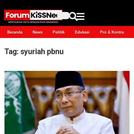
Beranda
News
Politik
Edukasi
Pro & Kontra
Tag:
syuriah pbnu