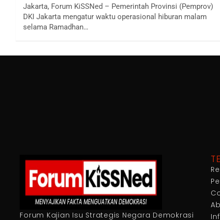
Jakarta, Forum KiSSNed – Pemerintah Provinsi (Pemprov)
DKI Jakarta mengatur waktu operasional hiburan malam
selama Ramadhan…
T
Re
Pe
Co
Ab
Forum Kajian Isu Strategis Negara Demokrasi
In