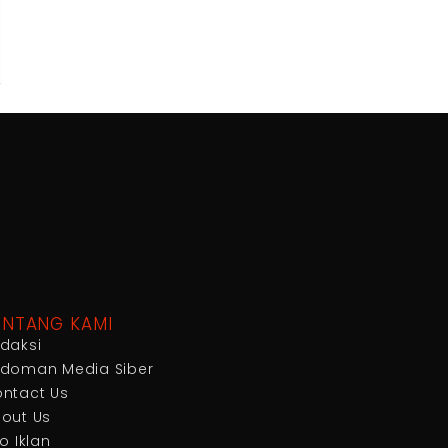
ENTANG KAMI
daksi
doman Media Siber
ntact Us
out Us
fo Iklan