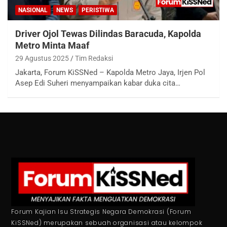
NASIONAL
NEWS
PERISTIWA
Driver Ojol Tewas Dilindas Baracuda, Kapolda
Metro Minta Maaf
29 Agustus 2025
Tim Redaksi
Jakarta, Forum KiSSNed – Kapolda Metro Jaya, Irjen Pol
Asep Edi Suheri menyampaikan kabar duka cita…
Forum Kajian Isu Strategis Negara Demokrasi (Forum
KiSSNed) merupakan sebuah organisasi atau kelompok