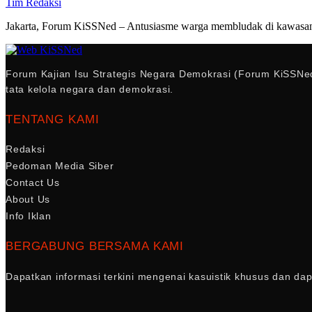
Tim Redaksi
Jakarta, Forum KiSSNed – Antusiasme warga membludak di kawasan 
Forum Kajian Isu Strategis Negara Demokrasi (Forum KiSSNed
tata kelola negara dan demokrasi.
TENTANG KAMI
Redaksi
Pedoman Media Siber
Contact Us
About Us
Info Iklan
BERGABUNG BERSAMA KAMI
Dapatkan informasi terkini mengenai kasuistik khusus dan da