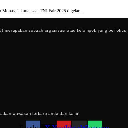
Monas, Jakarta, saat TNI Fair 2025 digelar…
) merupakan sebuah organisasi atau kelompok yang berfokus pa
patkan wawasan terbaru anda dari kami!
Facebook
X-
Youtube
Instagram
Whatsapp