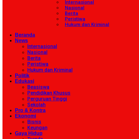
Internasional
Nasional
Berita
Peristiwa
Hukum dan Kriminal
Beranda
News
Internasional
Nasional
Berita
Peristiwa
Hukum dan Kriminal
Politik
Edukasi
Beasiswa
Pendidikan Khusus
Perguruan Tinggi
Sekolah
Pro & Kontra
Ekonomi
Bisnis
Keungan
Gaya Hidup