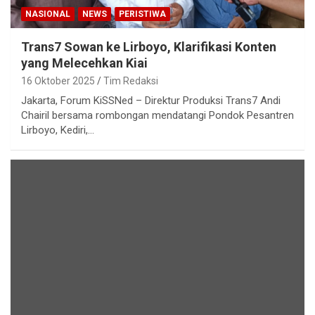
NASIONAL
NEWS
PERISTIWA
Trans7 Sowan ke Lirboyo, Klarifikasi Konten
yang Melecehkan Kiai
16 Oktober 2025
Tim Redaksi
Jakarta, Forum KiSSNed – Direktur Produksi Trans7 Andi
Chairil bersama rombongan mendatangi Pondok Pesantren
Lirboyo, Kediri,…