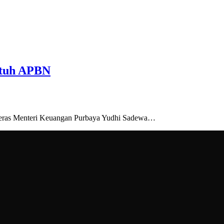
ntuh APBN
p keras Menteri Keuangan Purbaya Yudhi Sadewa…