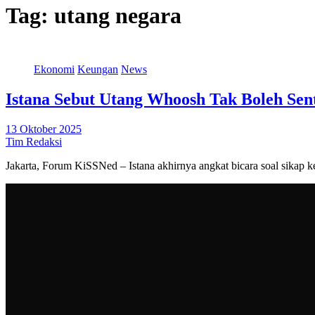
Tag:
utang negara
Ekonomi
Keungan
News
Istana Sebut Utang Whoosh Tak Boleh Se
13 Oktober 2025
Tim Redaksi
Jakarta, Forum KiSSNed – Istana akhirnya angkat bicara soal sika