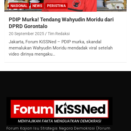
NASIONAL
NEWS
PERISTIWA
PDIP Murka! Tendang Wahyudin Moridu dari
DPRD Gorontalo
20 September 2025
Tim Redaksi
Jakarta, Forum KiSSNed – PDIP murka, skandal
memalukan Wahyudin Moridu mendadak viral setelah
video dirinya mengaku…
Forum Kajian Isu Strategis Negara Demokrasi (Forum