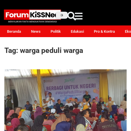
Beranda
News
Politik
Edukasi
Pro & Kontra
Eko
Tag:
warga peduli warga