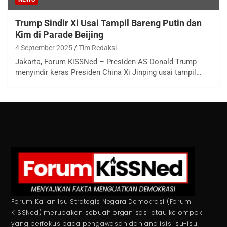
Trump Sindir Xi Usai Tampil Bareng Putin dan
Kim di Parade Beijing
4 September 2025
Tim Redaksi
Jakarta, Forum KiSSNed – Presiden AS Donald Trump
menyindir keras Presiden China Xi Jinping usai tampil…
Forum Kajian Isu Strategis Negara Demokrasi (Forum
KiSSNed) merupakan sebuah organisasi atau kelompok
yang berfokus pada pengawasan dan analisis isu-isu