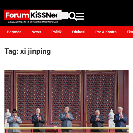
Beranda
News
Politik
Edukasi
Pro & Kontra
Eko
Tag:
xi jinping