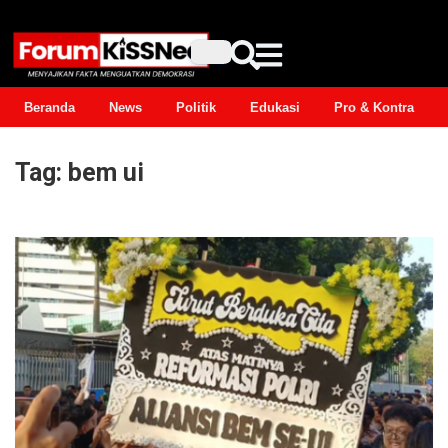
Beranda
News
Politik
Edukasi
Pro & Kontra
Tag:
bem ui