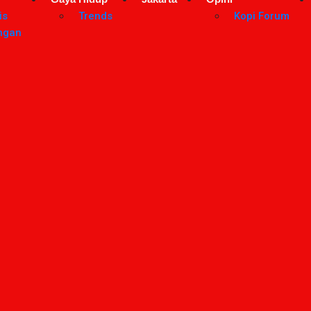
is
Trends
Kopi Forum
ngan