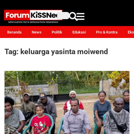
Beranda
News
Politik
Edukasi
Pro & Kontra
Eko
Tag:
keluarga yasinta moiwend