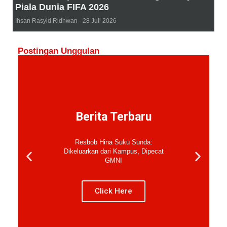
Piala Dunia FIFA 2026
Ihsan Rasyid Ridhwan
28 Juli 2026
Postingan Unggulan
Berita Terbaru
Resbob Hina Suku Sunda:
Dikeluarkan dari Kampus, Dipecat
GMNI
Click Here