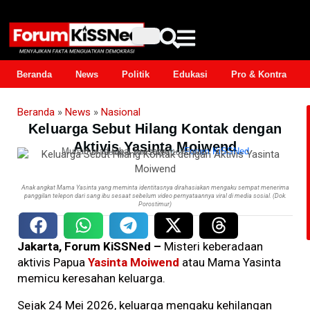
Beranda
News
Politik
Edukasi
Pro & Kontra
Beranda
»
News
»
Nasional
Keluarga Sebut Hilang Kontak dengan
Aktivis Yasinta Moiwend
Muhammad Iqbal Prasetyo
–
Forum KiSSNed
Senin, 1 Juni 2026 | 16:40 WIB
Anak angkat Mama Yasinta yang meminta identitasnya dirahasiakan mengaku sempat menerima
panggilan telepon dari sang ibu sesaat sebelum video pernyataannya viral di media sosial. (Dok.
Porostimur)
Jakarta, Forum KiSSNed –
Misteri keberadaan
aktivis Papua
Yasinta Moiwend
atau Mama Yasinta
memicu keresahan keluarga.
Sejak 24 Mei 2026, keluarga mengaku kehilangan